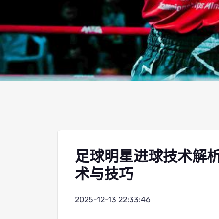
足球明星进球技术解
术与技巧
2025-12-13 22:33:46