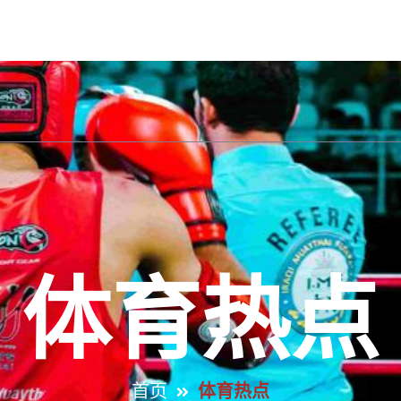
网站首页
了解B体育官网
体育热点
体育明
体育热点
首页
体育热点