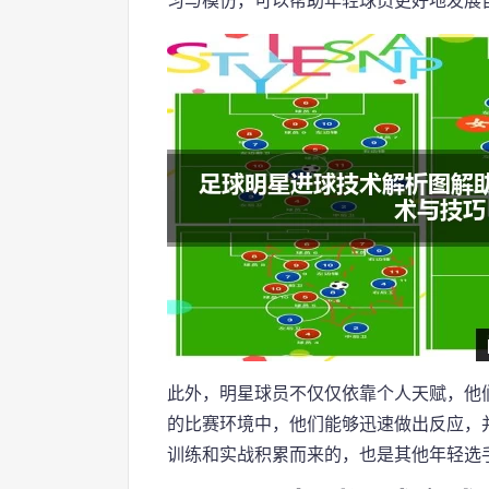
习与模仿，可以帮助年轻球员更好地发展
此外，明星球员不仅仅依靠个人天赋，他
的比赛环境中，他们能够迅速做出反应，
训练和实战积累而来的，也是其他年轻选